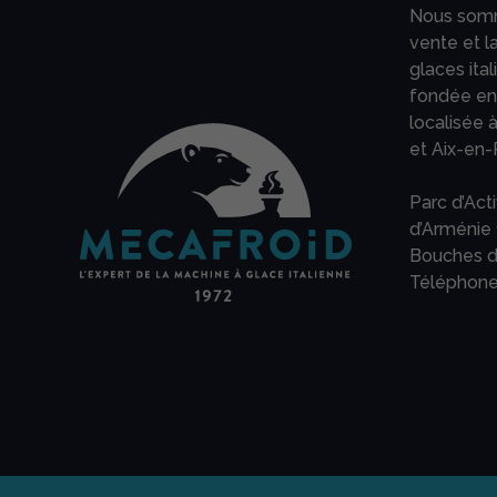
Nous somm
vente et l
glaces ital
fondée en 
localisée 
et Aix-en-
Parc d’Act
d’Arménie
Bouches d
Téléphone