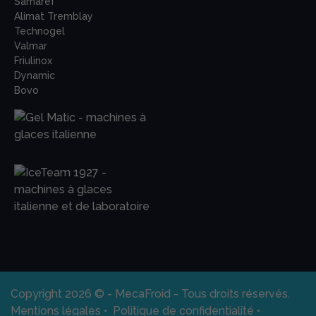
Samaref
Alimat Tremblay
Technogel
Valmar
Friulinox
Dynamic
Bovo
Copyright 2026 © - MecaFroid - Tous droits réservés.
Mentions légales
•
Politique de confidentialité
•