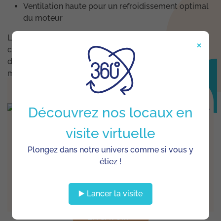
Ventilation haute pour un refroidissement optimal
du moteur
Le DMX 410.H est fourni avec un support mural et un
×
crochet de maintien. Plusieurs accessoires sont
disponibles pour adapter l’appareil à différents usages
métiers.
Découvrez nos locaux en
visite virtuelle
MASTER DMX 410 BLENDER 220-240V
Plongez dans notre univers comme si vous y
Le Master DMX 410 est un mixeur robuste conçu
étiez !
pour un usage intensif. Avec une plage de vitesses
...
▶️ Lancer la visite
EN SAVOIR +