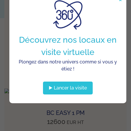
BC EASY 1 GR
10700
EUR
HT
Découvrez nos locaux en
La BC EASY 1 GR est une machine idéale pour les
visite virtuelle
professionnels de la crème glacée et du gelato, c...
Plongez dans notre univers comme si vous y
étiez !
EN SAVOIR +
▶️ Lancer la visite
BC EASY 1 PM
12600
EUR
HT