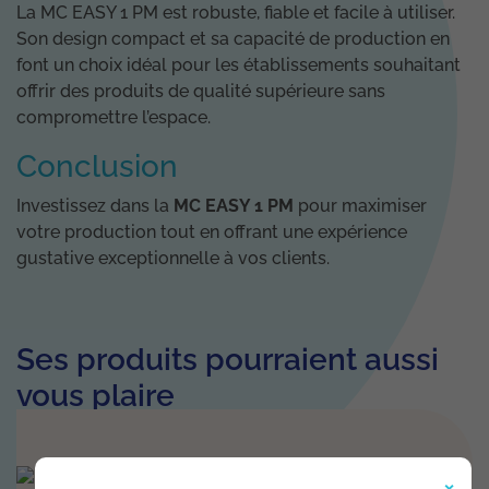
La MC EASY 1 PM est robuste, fiable et facile à utiliser.
Son design compact et sa capacité de production en
font un choix idéal pour les établissements souhaitant
offrir des produits de qualité supérieure sans
compromettre l’espace.
Conclusion
Investissez dans la
MC EASY 1 PM
pour maximiser
votre production tout en offrant une expérience
gustative exceptionnelle à vos clients.
Ses produits pourraient aussi
vous plaire
×