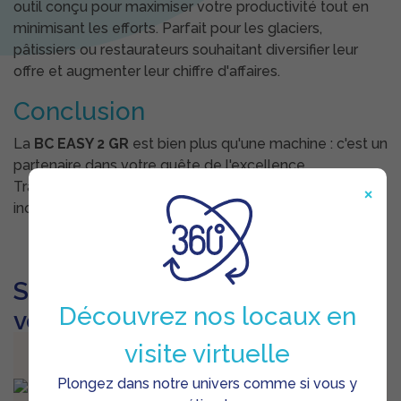
outil conçu pour maximiser votre productivité tout en
minimisant les efforts. Parfait pour les glaciers,
pâtissiers ou restaurateurs souhaitant diversifier leur
offre et augmenter leur chiffre d'affaires.
Conclusion
La
BC EASY 2 GR
est bien plus qu'une machine : c'est un
partenaire dans votre quête de l'excellence.
Transformez chaque service en une expérience
×
inoubliable pour vos clients grâce à cet outil innovant.
Ses produits pourraient aussi
Découvrez nos locaux en
vous plaire
visite virtuelle
Plongez dans notre univers comme si vous y