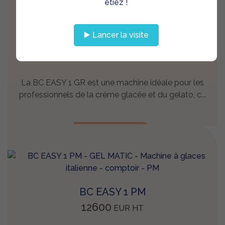
étiez !
BC EASY 1 GR
▶️ Lancer la visite
10700
EUR
HT
La BC EASY 1 GR est une machine idéale pour les
professionnels de la crème glacée et du gelato, c...
EN SAVOIR +
BC EASY 1 PM
12600
EUR
HT