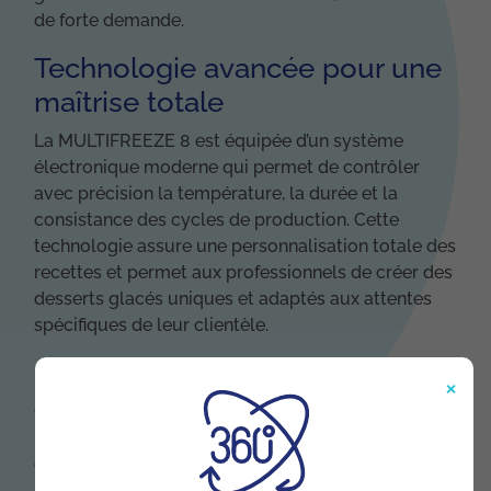
de forte demande.
Technologie avancée pour une
maîtrise totale
La MULTIFREEZE 8 est équipée d’un système
électronique moderne qui permet de contrôler
avec précision la température, la durée et la
consistance des cycles de production. Cette
technologie assure une personnalisation totale des
recettes et permet aux professionnels de créer des
desserts glacés uniques et adaptés aux attentes
spécifiques de leur clientèle.
Design compact et hygiénique
×
Grâce à son design ergonomique et compact, la
MULTIFREEZE 8 s'intègre facilement dans les
espaces de travail restreints. Sa structure en acier
inoxydable garantit une hygiène parfaite et une