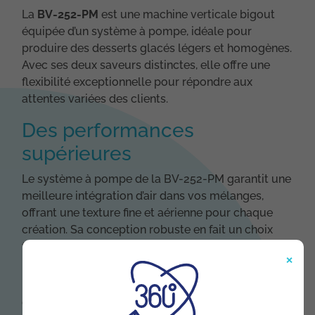
La
BV-252-PM
est une machine verticale bigout
équipée d’un système à pompe, idéale pour
produire des desserts glacés légers et homogènes.
Avec ses deux saveurs distinctes, elle offre une
flexibilité exceptionnelle pour répondre aux
attentes variées des clients.
Des performances
supérieures
Le système à pompe de la BV-252-PM garantit une
meilleure intégration d’air dans vos mélanges,
offrant une texture fine et aérienne pour chaque
création. Sa conception robuste en fait un choix
fiable pour les professionnels exigeants.
×
Une solution clé en main
Cette machine est parfaite pour les établissements