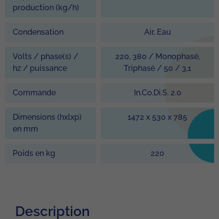
production (kg/h)
Condensation
Air, Eau
Volts / phase(s) /
220, 380 / Monophasé,
hz / puissance
Triphasé / 50 / 3,1
Commande
In.Co.Di.S. 2.0
Dimensions (hxlxp)
1472 x 530 x 785
en mm
Poids en kg
220
Description