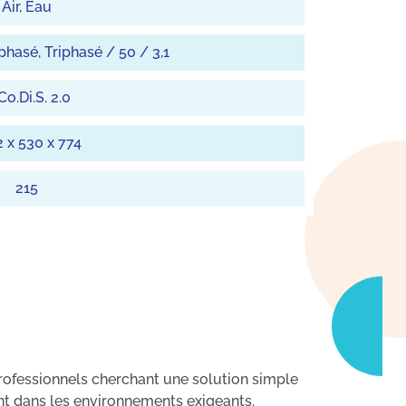
Air, Eau
hasé, Triphasé / 50 / 3,1
.Co.Di.S. 2.0
 x 530 x 774
215
rofessionnels cherchant une solution simple
ent dans les environnements exigeants.