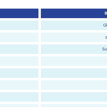
B
GR
2
Su