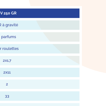
V 250 GR
 à gravité
 parfums
r roulettes
2x1,7
2x11
2
33