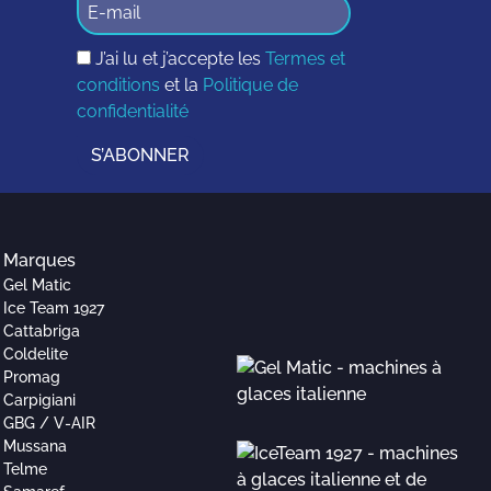
J’ai lu et j’accepte les
Termes et
conditions
et la
Politique de
confidentialité
S’ABONNER
Marques
Gel Matic
Ice Team 1927
Cattabriga
Coldelite
Promag
Carpigiani
GBG / V-AIR
Mussana
Telme