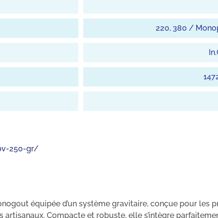
220, 380 / Monop
In
1472
bv-250-gr/
nogout équipée d’un système gravitaire, conçue pour les p
s artisanaux. Compacte et robuste, elle s’intègre parfaitem