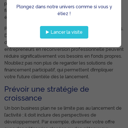
performante atteint souvent 22 000 €. Les charges
Plongez dans notre univers comme si vous y
fixes, comme le loyer ou les assurances, doivent
étiez !
également être prises en compte.
Pour financer votre projet, étudiez les aides disponibles.
▶️ Lancer la visite
Des subventions locales, des prêts d’honneur ou des
dispositifs comme ceux de France Travail pour les
entrepreneurs en reconversion professionnelle peuvent
réduire significativement vos besoins en fonds propres.
N’oubliez pas non plus de regarder les solutions de
financement participatif, qui permettent d’impliquer
votre future clientèle dès le lancement.
Prévoir une stratégie de
croissance
Un bon business plan ne se limite pas au lancement de
l’activité ; il doit inclure des perspectives de
développement. Par exemple, diversifier votre offre